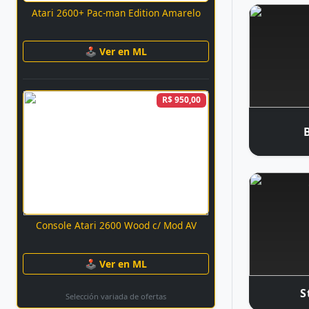
Atari 2600+ Pac-man Edition Amarelo
🕹 Ver en ML
R$ 950,00
Console Atari 2600 Wood c/ Mod AV
🕹 Ver en ML
S
Selección variada de ofertas