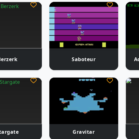
Berzerk
Saboteur
A
targate
Gravitar