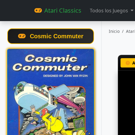
Atari Classics
Todos los Juegos
Inicio
Atar
Cosmic Commuter
A