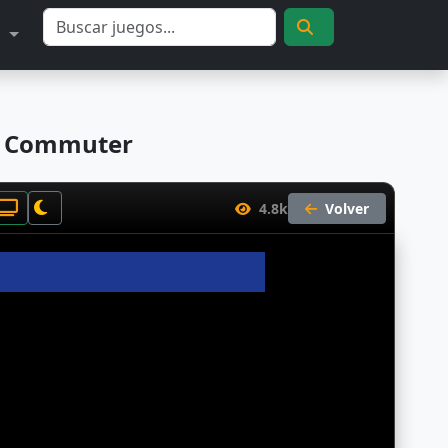
S
c Commuter
4.8k
Volver