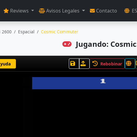
Reviews
Avisos Legales
Contacto
E
i 2600
Espacial
Cosmic Commuter
Jugando: Cosmi
yuda
Rebobinar