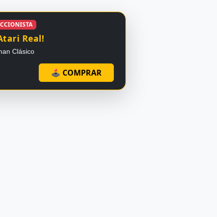
ECCIONISTA
Atari Real!
man Clásico
🕹 COMPRAR