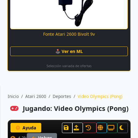
Fonte Atari 2600 Bivolt 9v
🕹 Ver en ML
Selección variada de ofertas
Inicio
Atari 2600
Deportes
Video Olympics (Pong)
Jugando: Video Olympics (Pong)
Ayuda
4.2k
Volver