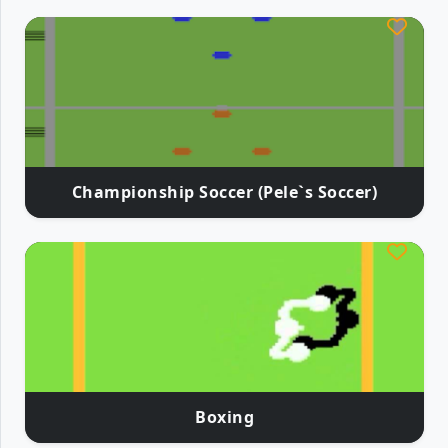
Championship Soccer (Pele`s Soccer)
Boxing