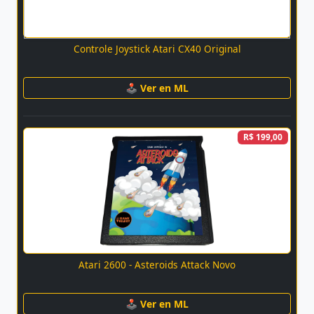
Controle Joystick Atari CX40 Original
🕹 Ver en ML
R$ 199,00
Atari 2600 - Asteroids Attack Novo
🕹 Ver en ML