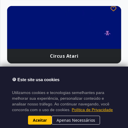
Circus Atari
Atari Classics
🍪 Este site usa cookies
Sobre el Proyecto
Aviso Legal
Política de
Utilizamos cookies e tecnologias semelhantes para
Derechos de Autor
Términos de Uso
Sitemap
melhorar sua experiência, personalizar conteúdo e
analisar nosso tráfego. Ao continuar navegando, você
XML
concorda com o uso de cookies.
Política de Privacidade
Proyecto hecho en
Laravel
|
Desarrollado por
Aceitar
Apenas Necessários
|
2015-2026
N1ghtByt3