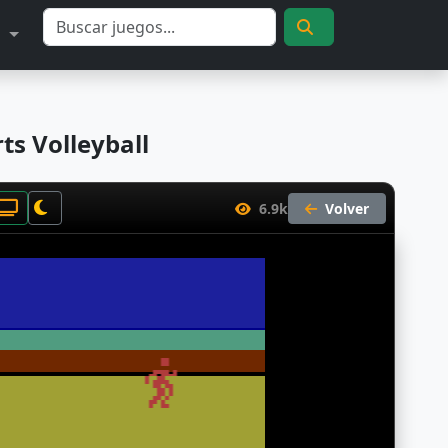
S
ts Volleyball
6.9k
Volver