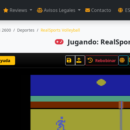
Reviews
Avisos Legales
Contacto
E
i 2600
Deportes
RealSports Volleyball
Jugando: RealSpor
yuda
Rebobinar