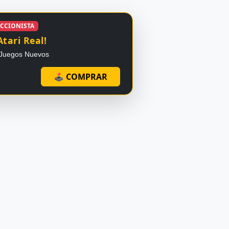
ECCIONISTA
Atari Real!
- Juegos Nuevos
🕹 COMPRAR