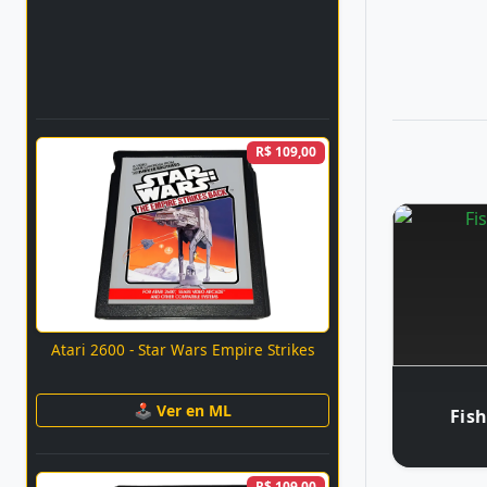
R$ 109,00
Atari 2600 - Star Wars Empire Strikes
🕹 Ver en ML
Fis
R$ 109,00