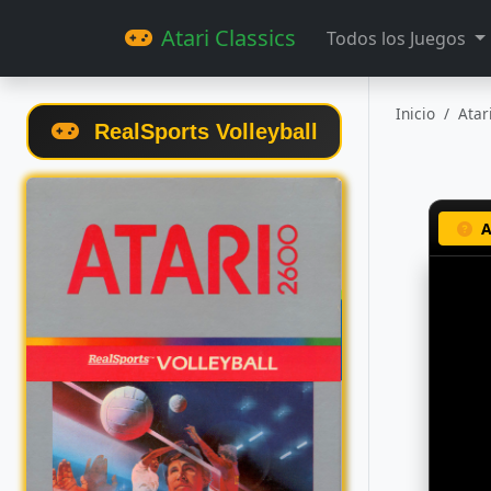
Atari Classics
Todos los Juegos
Inicio
Atar
RealSports Volleyball
A