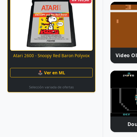
Video O
Atari 2600 - Snoopy Red Baron Polyvox
🕹 Ver en ML
Selección variada de ofertas
Dou