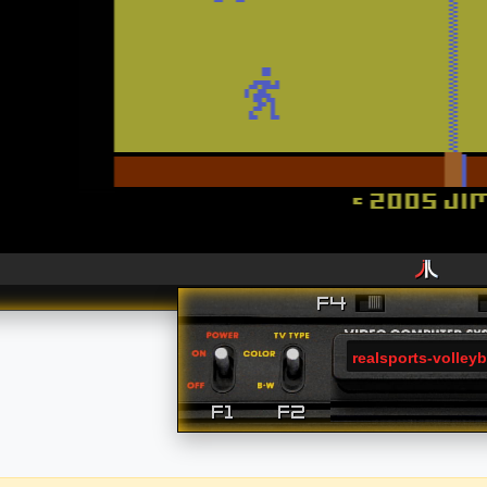
realsports-volleyb