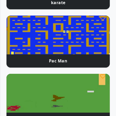
karate
Pac Man