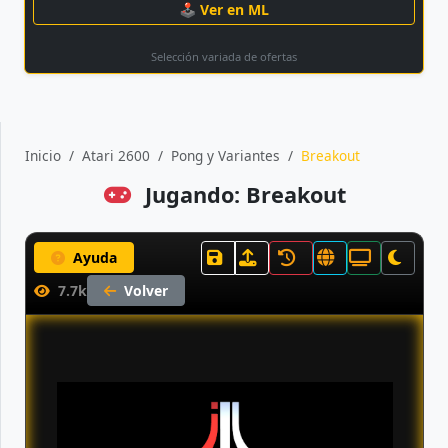
🕹 Ver en ML
Selección variada de ofertas
Inicio
Atari 2600
Pong y Variantes
Breakout
Jugando: Breakout
Ayuda
7.7k
Volver