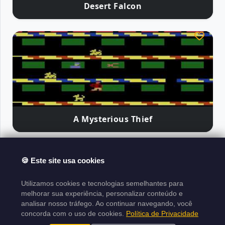
Desert Falcon
A Mysterious Thief
Atari Classics
🍪 Este site usa cookies
Sobre el Proyecto
Aviso Legal
Política de
Utilizamos cookies e tecnologias semelhantes para
Derechos de Autor
Términos de Uso
Sitemap
melhorar sua experiência, personalizar conteúdo e
analisar nosso tráfego. Ao continuar navegando, você
XML
concorda com o uso de cookies.
Política de Privacidade
Proyecto hecho en
Laravel
|
Desarrollado por