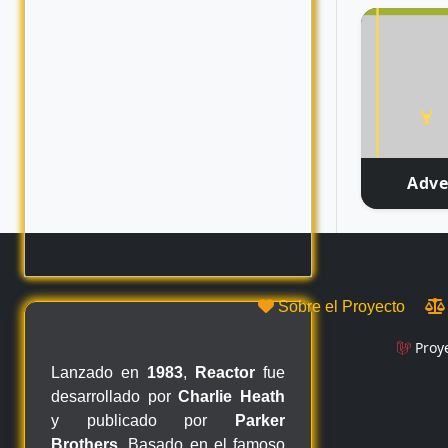
Adve
Sobre el Proyecto
Proy
Lanzado en
1983
,
Reactor
fue
desarrollado por
Charlie Heath
y publicado por
Parker
Brothers
. Basado en el famoso