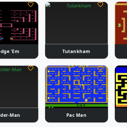
dge 'Em
Tutankham
ider-Man
Pac Man