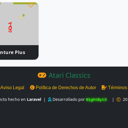
nture Plus
Atari Classics
Aviso Legal
Política de Derechos de Autor
Términos
ecto hecho en
Laravel
|
Desarrollado por
|
20
N1ghtByt3
█