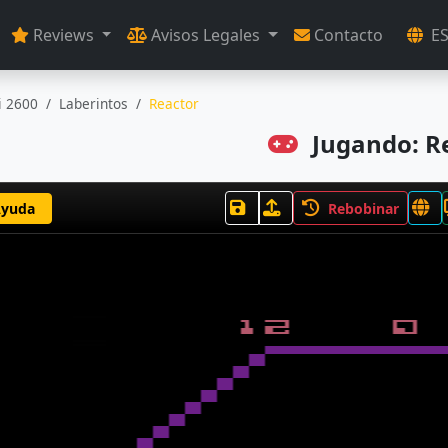
Reviews
Avisos Legales
Contacto
E
i 2600
Laberintos
Reactor
Jugando: R
yuda
Rebobinar