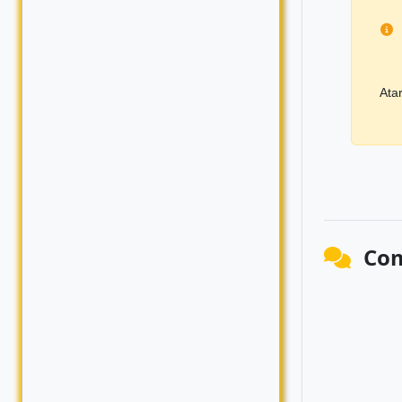
Ata
Com