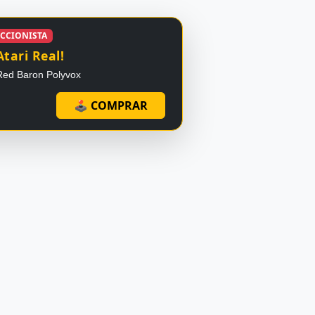
ECCIONISTA
Atari Real!
Red Baron Polyvox
🕹 COMPRAR