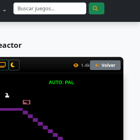
S
eactor
1.4k
Volver