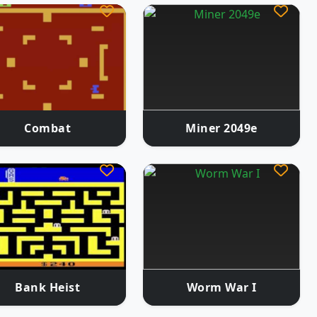
Combat
Miner 2049e
Bank Heist
Worm War I