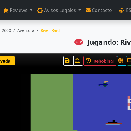
Reviews
Avisos Legales
Contacto
E
i 2600
Aventura
River Raid
Jugando: Riv
yuda
Rebobinar