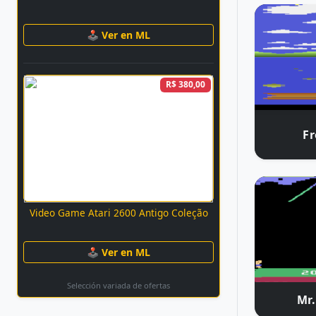
🕹 Ver en ML
R$ 380,00
F
Video Game Atari 2600 Antigo Coleção
🕹 Ver en ML
Selección variada de ofertas
Mr