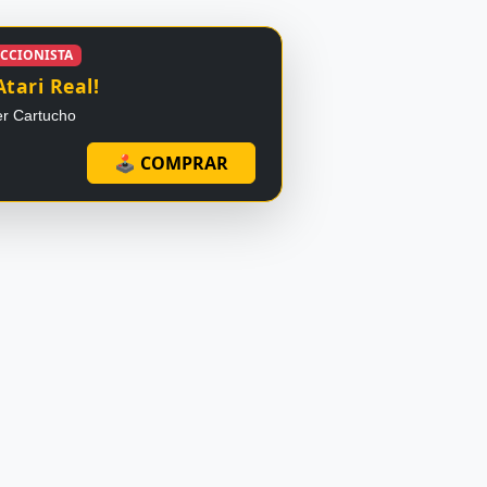
ECCIONISTA
Atari Real!
er Cartucho
🕹 COMPRAR