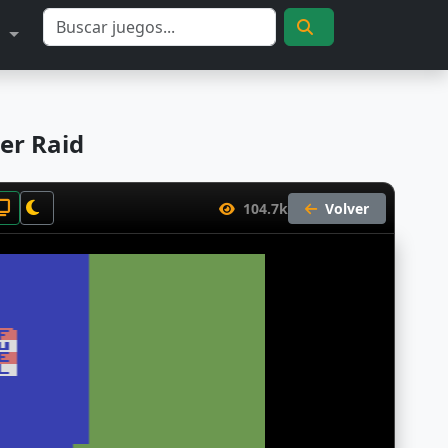
S
er Raid
104.7k
Volver