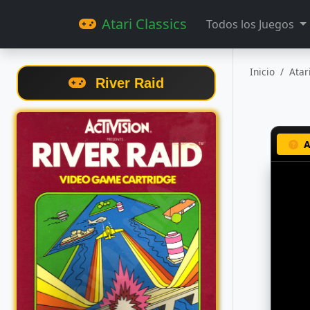
Atari Classics
Todos los Juegos
Inicio
Atar
River Raid
A