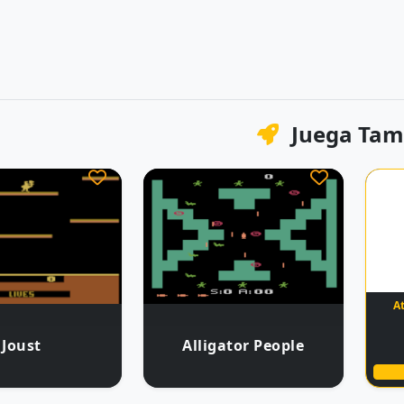
Juega Tam
At
Joust
Alligator People