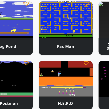
rog Pond
Pac Man
G
.Postman
H.E.R.O