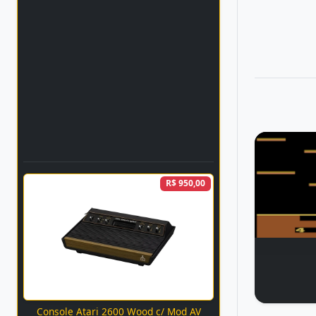
R$ 950,00
Console Atari 2600 Wood c/ Mod AV