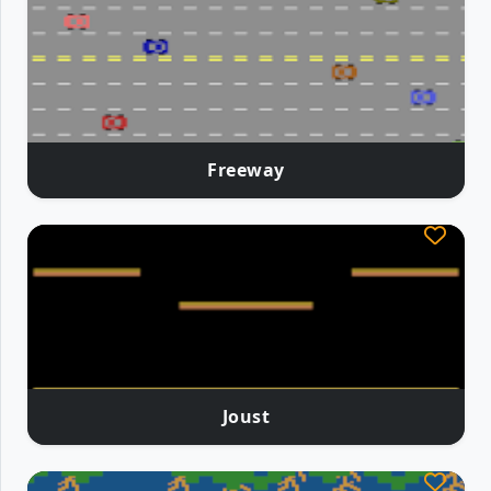
Freeway
Joust