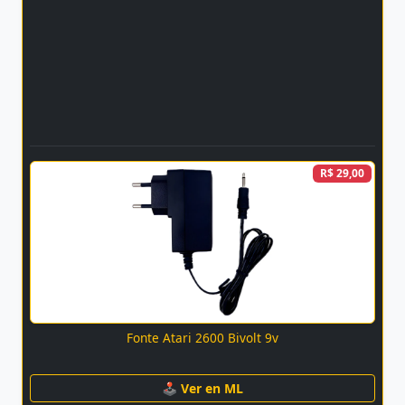
R$ 29,00
Fonte Atari 2600 Bivolt 9v
🕹 Ver en ML