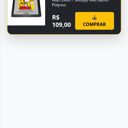
Atari 2600 - Snoopy Red Baron
Polyvox
R$
🕹
109,00
COMPRAR