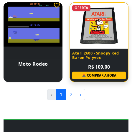
OFERTA
Atari 2600 - Snoopy Red
Baron Polyvox
Moto Rodeo
R$ 109,00
🕹 COMPRAR AHORA
‹
1
2
›