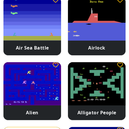
Air Sea Battle
Airlock
Alien
Alligator People