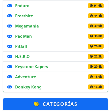
Enduro
91.6k
Frostbite
44.4k
Megamania
39.0k
Pac Man
38.0k
Pitfall
26.8k
H.E.R.O
22.2k
Keystone Kapers
20.4k
Adventure
18.9k
Donkey Kong
16.3k
CATEGORÍAS