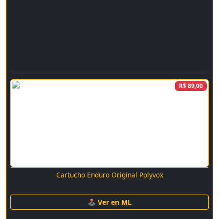
R$ 89,00
Cartucho Enduro Original Polyvox
🕹 Ver en ML