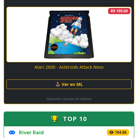
R$ 199,00
Atari 2600 - Asteroids Attack Novo
🕹 Ver en ML
Selección variada de ofertas
TOP 10
River Raid
104.8k