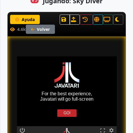
Jugando: Sky Diver
Ayuda
4.6k
Volver
For the best experience,
Javatari will go full-screen
GO!