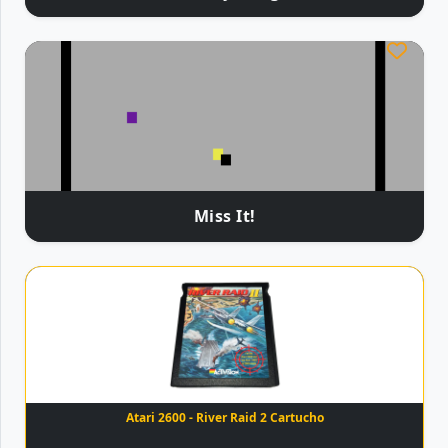
Miss It!
Atari 2600 - River Raid 2 Cartucho