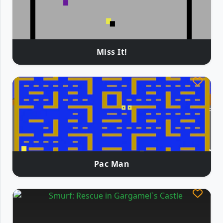
Miss It!
Pac Man