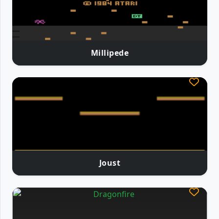
Millipede
Joust