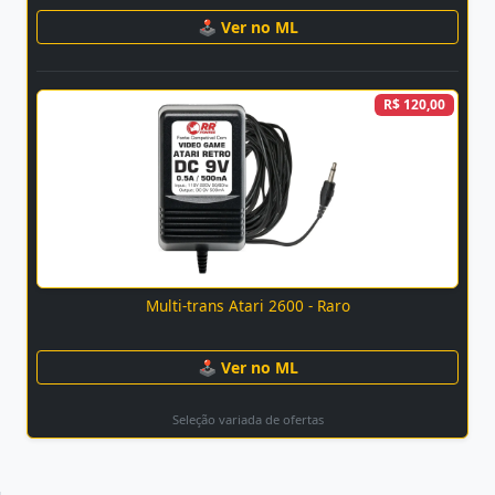
🕹 Ver no ML
R$ 120,00
Multi-trans Atari 2600 - Raro
🕹 Ver no ML
Seleção variada de ofertas