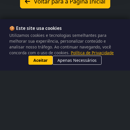
Voltar para a Página Inicial
🍪 Este site usa cookies
Utilizamos cookies e tecnologias semelhantes para
melhorar sua experiência, personalizar conteúdo e
analisar nosso tráfego. Ao continuar navegando, você
concorda com o uso de cookies.
Política de Privacidade
Aceitar
Apenas Necessários
Atari Classics
Sobre o Projeto
Aviso Legal
Política de
Direitos Autorais
Termos de Uso
Sitemap XML
Projeto feito em
Laravel
|
Desenvolvido por
N1ghtByt3
█
|
2015-2026