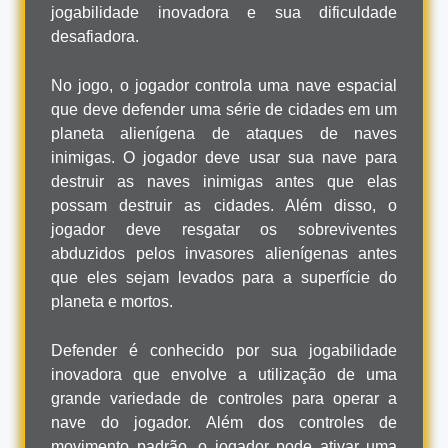
jogabilidade inovadora e sua dificuldade
desafiadora.
No jogo, o jogador controla uma nave espacial
que deve defender uma série de cidades em um
planeta alienígena de ataques de naves
inimigas. O jogador deve usar sua nave para
destruir as naves inimigas antes que elas
possam destruir as cidades. Além disso, o
jogador deve resgatar os sobreviventes
abduzidos pelos invasores alienígenas antes
que eles sejam levados para a superfície do
planeta e mortos.
Defender é conhecido por sua jogabilidade
inovadora que envolve a utilização de uma
grande variedade de controles para operar a
nave do jogador. Além dos controles de
movimento padrão, o jogador pode ativar uma