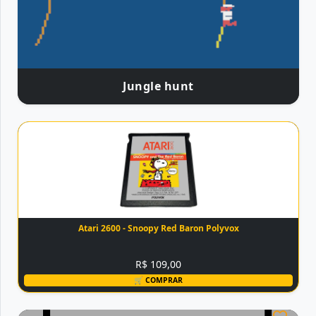
Jungle hunt
Atari 2600 - Snoopy Red Baron Polyvox
R$ 109,00
🛒 COMPRAR