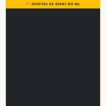
🔥 OFERTAS DE ATARI NO ML