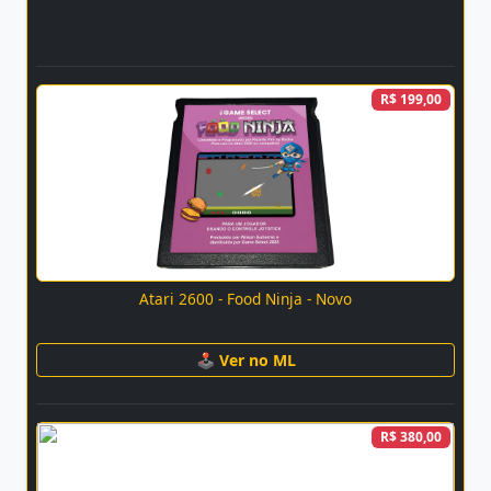
R$ 199,00
Atari 2600 - Food Ninja - Novo
🕹 Ver no ML
R$ 380,00