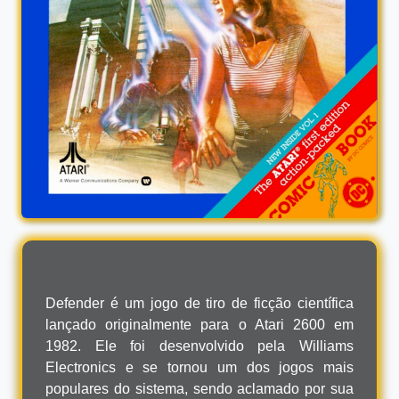
Defender é um jogo de tiro de ficção científica
lançado originalmente para o Atari 2600 em
1982. Ele foi desenvolvido pela Williams
Electronics e se tornou um dos jogos mais
populares do sistema, sendo aclamado por sua