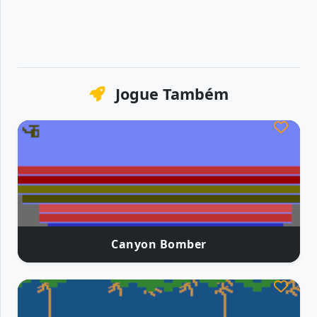
Jogue Também
Canyon Bomber