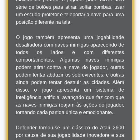
série de botões para atirar, soltar bombas, usar
um escudo protetor e teleportar a nave para uma
posição diferente na tela.
O jogo também apresenta uma jogabilidade
desafiadora com naves inimigas aparecendo de
todos os lados e com diferentes
comportamentos. Algumas naves inimigas
podem atirar contra a nave do jogador, outras
podem tentar abduzir os sobreviventes, e outras
ainda podem tentar destruir as cidades. Além
disso, o jogo apresenta um sistema de
inteligência artificial avançado que faz com que
as naves inimigas reajam às ações do jogador,
tornando cada partida única e emocionante.
Defender tornou-se um clássico do Atari 2600
por causa de sua jogabilidade inovadora e sua