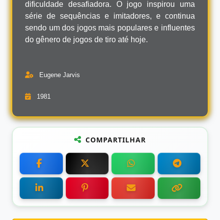
dificuldade desafiadora. O jogo inspirou uma
série de sequências e imitadores, e continua
sendo um dos jogos mais populares e influentes
do gênero de jogos de tiro até hoje.
Eugene Jarvis
1981
COMPARTILHAR