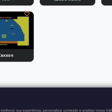
Zaxxon
Atari Classics
Aviso Legal
Política de Derechos de Autor
Términos
melhorar sua experiência, personalizar conteúdo e analisar nosso tráf