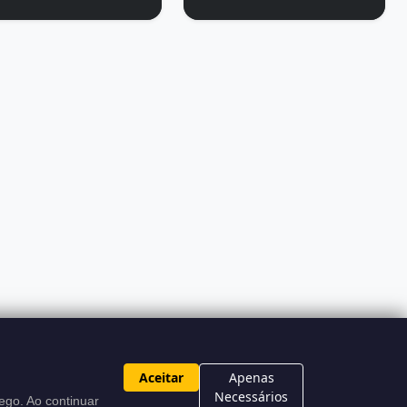
Aceitar
Apenas
 de Uso
Sitemap XML
Necessários
ego. Ao continuar