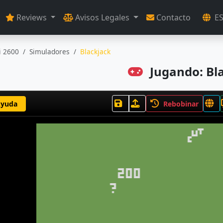
Reviews
Avisos Legales
Contacto
E
i 2600
Simuladores
Blackjack
Jugando: Bl
yuda
Rebobinar