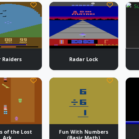
r Raiders
Radar Lock
s of the Lost
Fun With Numbers
Ark
(Basic Math)