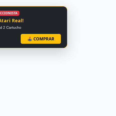
ECCIONISTA
Atari Real!
id 2 Cartucho
🕹 COMPRAR