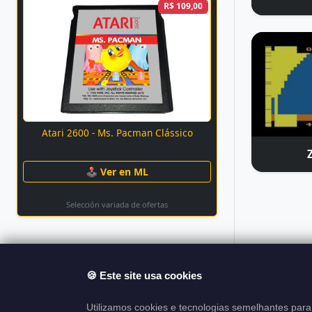
R$ 109,00
Atari 2600 - Ms. Pacman Clássico
🕹 Ver en ML
Selección variada de ofertas
🍪 Este site usa cookies
Sobre el Proyecto
Utilizamos cookies e tecnologias semelhantes para 