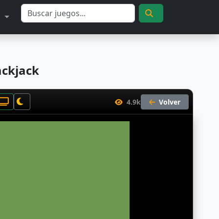
S
ackjack
4.9k
Volver