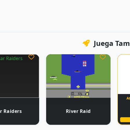
Juega Tam
At
r Raiders
River Raid