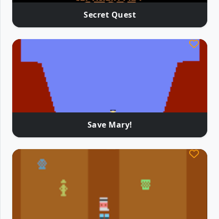
Secret Quest
Save Mary!