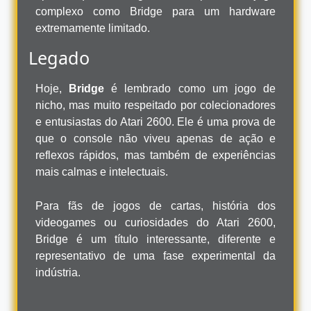
complexo como Bridge para um hardware
extremamente limitado.
Legado
Hoje,
Bridge
é lembrado como um jogo de
nicho, mas muito respeitado por colecionadores
e entusiastas do Atari 2600. Ele é uma prova de
que o console não viveu apenas de ação e
reflexos rápidos, mas também de experiências
mais calmas e intelectuais.
Para fãs de jogos de cartas, história dos
videogames ou curiosidades do Atari 2600,
Bridge é um título interessante, diferente e
representativo de uma fase experimental da
indústria.