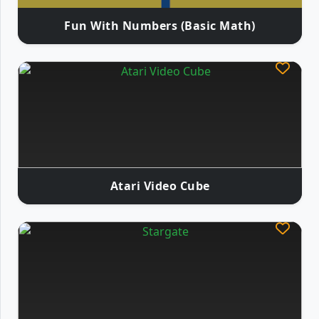
Fun With Numbers (Basic Math)
Atari Video Cube