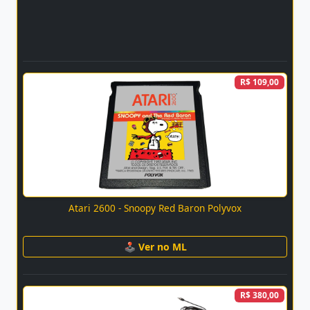
R$ 109,00
Atari 2600 - Snoopy Red Baron Polyvox
🕹 Ver no ML
R$ 380,00