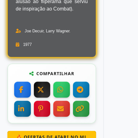
alusão ao fliperama que serviu
de inspiração ao Combat).
Joe Decuir, Larry Wagner.
1977
COMPARTILHAR
🔥 OFERTAS DE ATARI NO ML