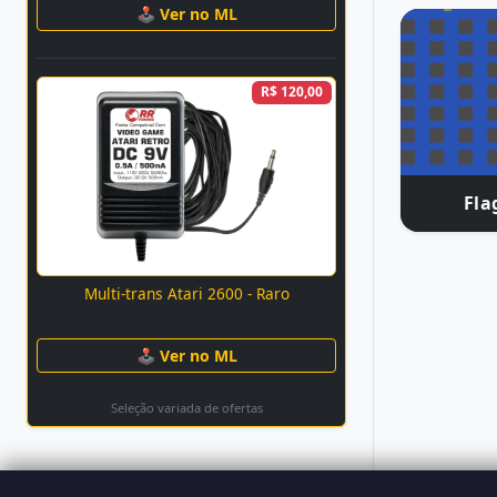
🕹 Ver no ML
R$ 120,00
Fla
Multi-trans Atari 2600 - Raro
🕹 Ver no ML
Seleção variada de ofertas