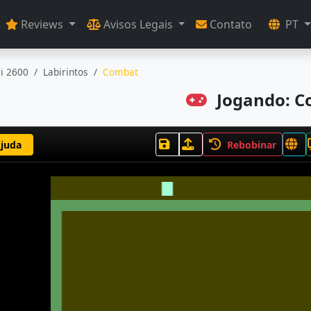
Reviews
Avisos Legais
Contato
PT
ri 2600
Labirintos
Combat
Jogando: C
juda
Rebobinar