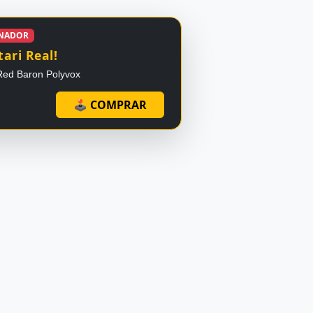
ONADOR
ari Real!
Red Baron Polyvox
🕹 COMPRAR