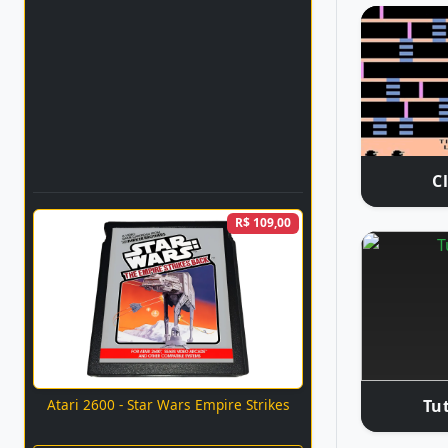
C
R$ 109,00
Atari 2600 - Star Wars Empire Strikes
Tu