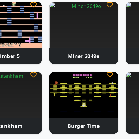
limber 5
Miner 2049e
tankham
Burger Time