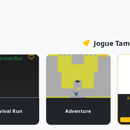
Jogue Ta
F
vival Run
Adventure