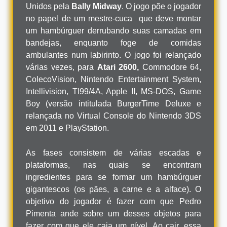
Unidos pela
Bally Midway
. O jogo põe o jogador
no papel de um mestre-cuca que deve montar
um hambúrguer derrubando suas camadas em
bandejas, enquanto foge de comidas
ambulantes num labirinto. O jogo foi relançado
várias vezes, para
Atari 2600,
Commodore 64,
ColecoVision, Nintendo Entertainment System,
Intellivision, TI99/4A, Apple II, MS-DOS, Game
Boy (versão intitulada BurgerTime Deluxe e
relançada no Virtual Console do Nintendo 3DS
em 2011 e PlayStation.
As fases consistem de várias escadas e
plataformas, nas quais se encontram
ingredientes para se formar um hambúrguer
gigantescos (os pães, a carne e a alface). O
objetivo do jogador é fazer com que Pedro
Pimenta ande sobre um desses objetos para
fazer com que ele caia um nível. Ao cair, essa