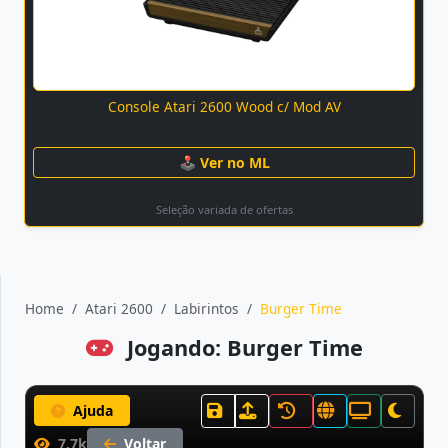
Console Atari 2600 Wood c/ Mod AV
🕹 Ver no ML
Seleção variada de ofertas
Home
Atari 2600
Labirintos
Burger Time
Jogando: Burger Time
Ajuda
7.7k
Voltar