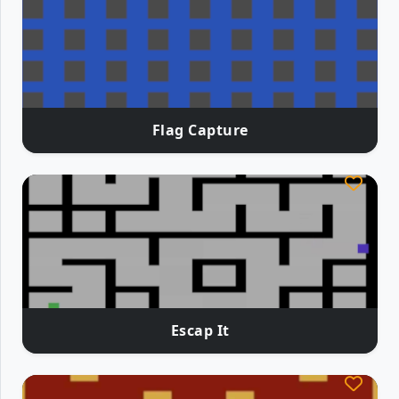
Flag Capture
Escap It