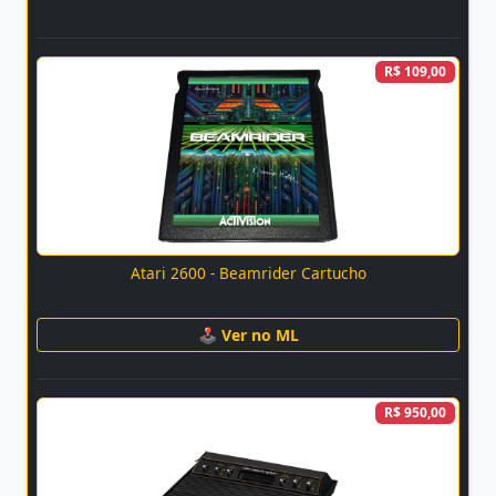
R$ 109,00
Atari 2600 - Beamrider Cartucho
🕹 Ver no ML
R$ 950,00