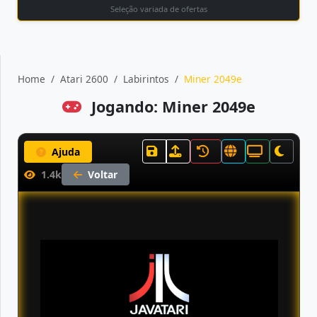
Seleção variada de ofertas
Home
Atari 2600
Labirintos
Miner 2049e
Jogando: Miner 2049e
Ajuda
1.4k
Voltar