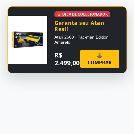
🔥 DICA DE COLECIONADOR
Garanta seu Atari
Real!
Atari 2600+ Pac-man Edition
Amarelo
R$
🕹
2.499,00
COMPRAR