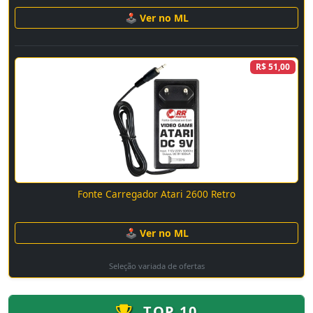
🕹 Ver no ML
R$ 51,00
Fonte Carregador Atari 2600 Retro
🕹 Ver no ML
Seleção variada de ofertas
TOP 10