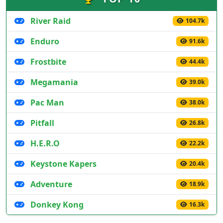
River Raid
104.7k
Enduro
91.6k
Frostbite
44.4k
Megamania
39.0k
Pac Man
38.0k
Pitfall
26.8k
H.E.R.O
22.2k
Keystone Kapers
20.4k
Adventure
18.9k
Donkey Kong
16.3k