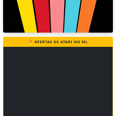
🔥 OFERTAS DE ATARI NO ML