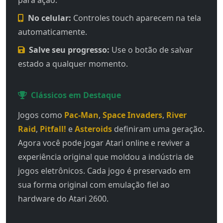
No celular:
Controles touch aparecem na tela
automaticamente.
Salve seu progresso:
Use o botão de salvar
estado a qualquer momento.
Clássicos em Destaque
Jogos como
Pac-Man
,
Space Invaders
,
River
Raid
,
Pitfall!
e
Asteroids
definiram uma geração.
Agora você pode jogar Atari online e reviver a
experiência original que moldou a indústria de
jogos eletrônicos. Cada jogo é preservado em
sua forma original com emulação fiel ao
hardware do Atari 2600.