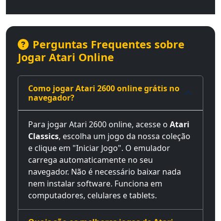
Perguntas Frequentes sobre
Jogar Atari Online
Como jogar Atari 2600 online grátis no
navegador?
Para jogar Atari 2600 online, acesse o
Atari
Classics
, escolha um jogo da nossa coleção
e clique em "Iniciar Jogo". O emulador
carrega automaticamente no seu
navegador. Não é necessário baixar nada
nem instalar software. Funciona em
computadores, celulares e tablets.