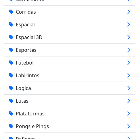
Corridas
Espacial
Espacial 3D
Esportes
Futebol
Labirintos
Logica
Lutas
Plataformas
Pongs e Pings
Reflexos