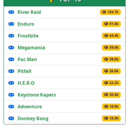
River Raid
104.7k
Enduro
91.6k
Frostbite
44.4k
Megamania
39.0k
Pac Man
38.0k
Pitfall
26.8k
H.E.R.O
22.2k
Keystone Kapers
20.4k
Adventure
18.9k
Donkey Kong
16.3k