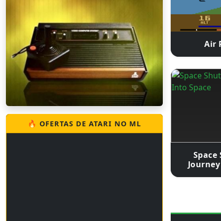
Air 
🔥 OFERTAS DE ATARI NO ML
Space 
Journey