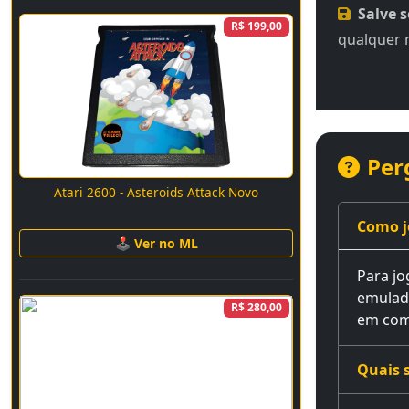
Salve 
R$ 199,00
qualquer
Per
Atari 2600 - Asteroids Attack Novo
Como j
🕹 Ver no ML
Para jo
emulado
R$ 280,00
em comp
Quais s