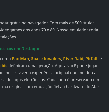
jogar grátis no navegador. Com mais de 500 títulos
s videogames dos anos 70 e 80. Nosso emulador roda
talações.
ássicos em Destaque
s como
Pac-Man
,
Space Invaders
,
River Raid
,
Pitfall!
e
oids
definiram uma geração. Agora você pode jogar
online e reviver a experiência original que moldou a
tria de jogos eletrônicos. Cada jogo é preservado em
orma original com emulação fiel ao hardware do Atari