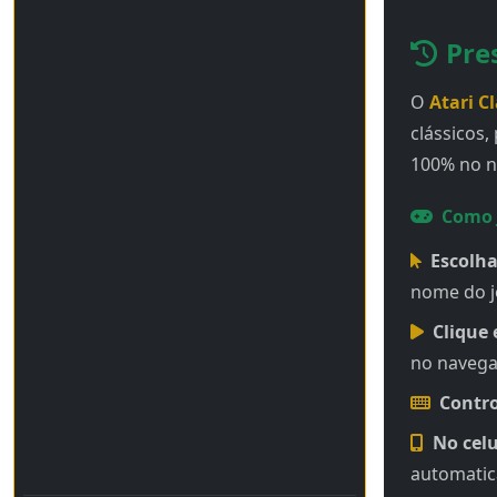
Pre
O
Atari Cl
clássicos
100% no n
Como 
Escolha
nome do j
Clique 
no navega
Contro
No celu
automati