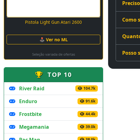
Preciso
Como sã
Pistola Light Gun Atari 2600
Quantos
🕹 Ver no ML
Posso s
Seleção variada de ofertas
TOP 10
River Raid
104.7k
Enduro
91.6k
Frostbite
44.4k
Megamania
39.0k
Pac Man
38.0k