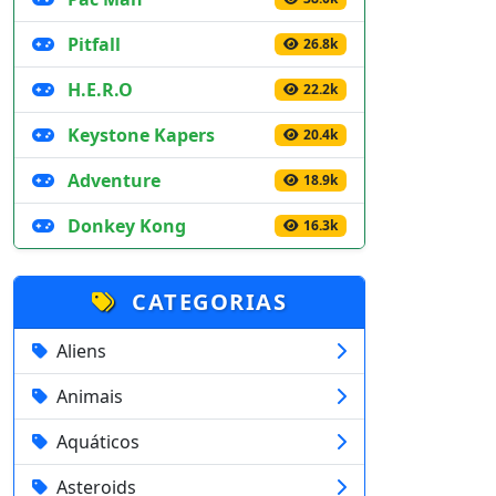
Pitfall
26.8k
H.E.R.O
22.2k
Keystone Kapers
20.4k
Adventure
18.9k
Donkey Kong
16.3k
CATEGORIAS
Aliens
Animais
Aquáticos
Asteroids