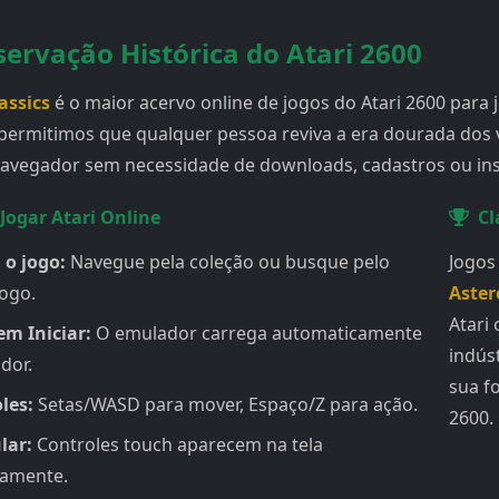
servação Histórica do Atari 2600
assics
é o maior acervo online de jogos do Atari 2600 para 
, permitimos que qualquer pessoa reviva a era dourada do
avegador sem necessidade de downloads, cadastros ou ins
Jogar Atari Online
Cl
 o jogo:
Navegue pela coleção ou busque pelo
Jogo
ogo.
Aster
Atari 
em Iniciar:
O emulador carrega automaticamente
indús
dor.
sua f
les:
Setas/WASD para mover, Espaço/Z para ação.
2600.
lar:
Controles touch aparecem na tela
camente.